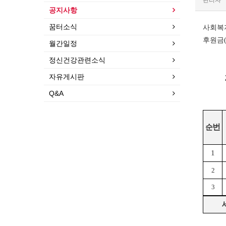
관리자
공지사항
꿈터소식
사회복
후원금
월간일정
정신건강관련소식
자유게시판
Q&A
번
순
1
2
3