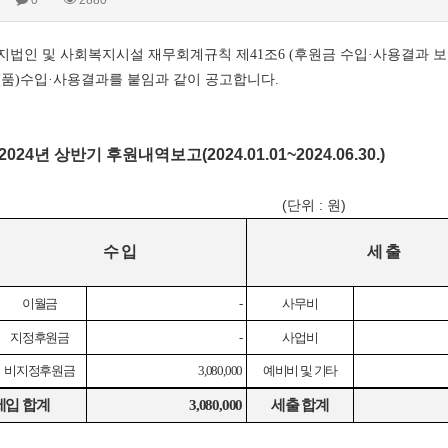
0
2880
지법인 및 사회복지시설 재무회계규칙 제
41
조
6 (
후원금 수입
·
사용결과 보
(
품
)
수입
·
사용결과를 붙임과 같이 공고합니다
.
2024년 상반기 후원내역보고(2024.01.01~2024.06.30.)
(단위 : 원)
수 입
세 출
이월금
-
사무비
지정후원금
-
사업비
비지정후원금
3,080,000
예비비 및 기타
세입 합계
3,080,000
세출 합계