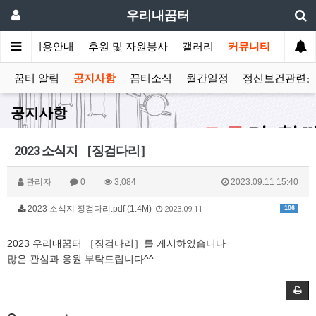
우리내꿈터
안내
이용안내
후원 및 자원봉사
갤러리
커뮤니티
꿈터 알림
공지사항
꿈터소식
월간일정
정신보건관련
공지사항
2023 소식지 ［징검다리］
관리자
0
3,084
2023.09.11 15:40
2023 소식지 징검다리.pdf (1.4M)
106
2023.09.11
2023 우리내꿈터 ［징검다리］를 게시하였습니다
많은 관심과 응원 부탁드립니다^^