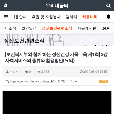
우리내꿈터
안내
이용안내
후원 및 자원봉사
갤러리
커뮤니티
꿈터소식
월간일정
정신보건관련소식
자유게시판
Q&A
정신보건관련소식
[보건복지부와 함께 하는 정신건강 가족교육 제1회] 2강:
사회서비스의 종류와 활용방안(요약)
관리자
0
2,268
2020.08.04 15:56
https://www.youtube.com/watch?v=O738nl_7jSw
1,769