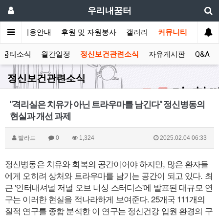
우리내꿈터
안내
이용안내
후원 및 자원봉사
갤러리
커뮤니티
꿈터소식
월간일정
정신보건관련소식
자유게시판
Q&A
정신보건관련소식
"격리실은 치유가 아닌 트라우마를 남긴다" 정신병동의
현실과 개선 과제
발라드
0
1,324
2025.02.04 06:33
정신병동은 치유와 회복의 공간이어야 하지만, 많은 환자들
에게 오히려 상처와 트라우마를 남기는 공간이 되고 있다. 최
근 '인터내셔널 저널 오브 너싱 스터디스'에 발표된 대규모 연
구는 이러한 현실을 적나라하게 보여준다. 25개국 111개의
질적 연구를 종합 분석한 이 연구는 정신건강 입원 환경의 구