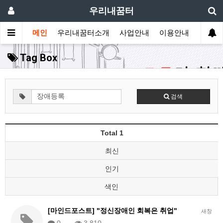
우리내꿈터
메인
우리내꿈터소개
사업안내
이용안내
후원 
Tag Box
검색
Total 1
최신
인기
색인
[마인드포스트] "정신장애인 회복은 취업"
새창